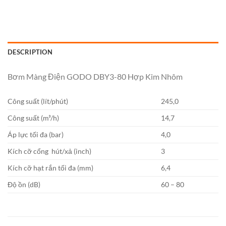
DESCRIPTION
Bơm Màng Điện GODO DBY3-80 Hợp Kim Nhôm
Công suất (lít/phút)
245,0
Công suất (m³/h)
14,7
Áp lực tối đa (bar)
4,0
Kích cỡ cổng hút/xả (inch)
3
Kích cỡ hạt rắn tối đa (mm)
6,4
Độ ồn (dB)
60 – 80