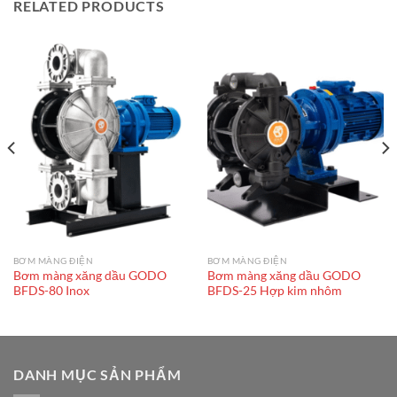
RELATED PRODUCTS
BƠM MÀNG ĐIỆN
BƠM MÀNG ĐIỆN
Bơm màng xăng dầu GODO
Bơm màng xăng dầu GODO
BFDS-80 Inox
BFDS-25 Hợp kim nhôm
DANH MỤC SẢN PHẨM