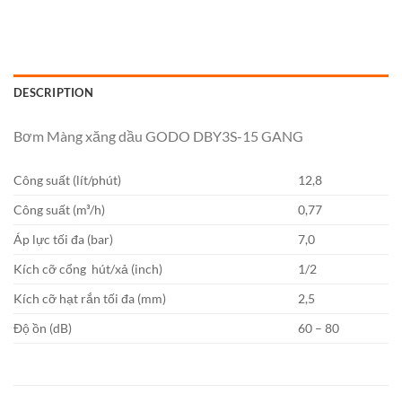
DESCRIPTION
Bơm Màng xăng dầu GODO DBY3S-15 GANG
Công suất (lít/phút)
12,8
Công suất (m³/h)
0,77
Áp lực tối đa (bar)
7,0
Kích cỡ cổng hút/xả (inch)
1/2
Kích cỡ hạt rắn tối đa (mm)
2,5
Độ ồn (dB)
60 – 80