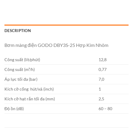
DESCRIPTION
Bơm màng điện GODO DBY3S-25 Hợp Kim Nhôm
Công suất (lít/phút)
12,8
Công suất (m³/h)
0,77
Áp lực tối đa (bar)
7,0
Kích cỡ cổng hút/xả (inch)
1
Kích cỡ hạt rắn tối đa (mm)
2,5
Độ ồn (dB)
60 – 80