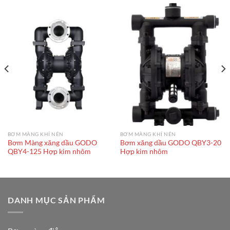
BƠM MÀNG KHÍ NÉN
BƠM MÀNG KHÍ NÉN
Bơm Màng xăng dầu GODO
Bơm xăng dầu GODO QBY3-20
QBY4-125 Hợp kim nhôm
Hợp kim nhôm
DANH MỤC SẢN PHẨM