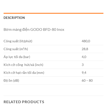
DESCRIPTION
Bơm màng điện GODO BFD-80 Inox
Công suất (lít/phút)
480,0
Công suất (m³/h)
28,8
Áp lực tối đa (bar)
4,0
Kích cỡ cổng hút/xả (inch)
3
Kích cỡ hạt rắn tối đa (mm)
9,4
Độ ồn (dB)
60 – 80
RELATED PRODUCTS