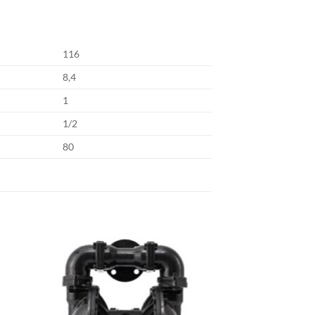
116
8,4
1
1/2
80