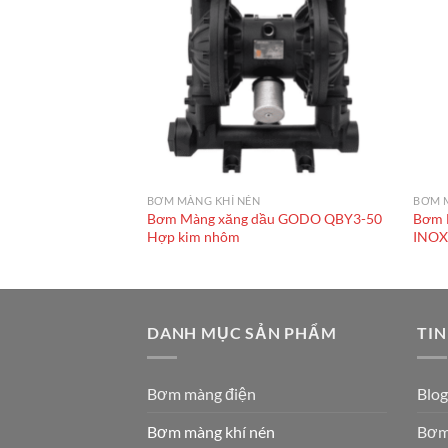
BƠM MÀNG KHÍ NÉN
BƠM 
Bơm Màng xăng dầu GODO QBY3-50
Bơm 
DO QBY3-15 Gang
Hợp kim nhôm
INO
DANH MỤC SẢN PHẨM
TIN
Bơm màng điện
Blog
Bơm màng khí nén
Bơm