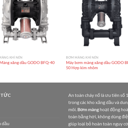
MÀNG KHÍ NÉN
BƠM MÀNG KHÍ NÉN
Màng xăng dầu GODO BFQ-40
Máy bơm màng xăng dầu GODO B
X
50 Hợp kim nhôm
 TỨC
An toàn cháy nổ là ưu tiên số 
trong các kho xăng dầu và dun
môi.
Bơm màng
hoạt động ho
toàn bằng hơi, không dùng điệ
 dầu
giúp loại bỏ hoàn toàn nguy cơ