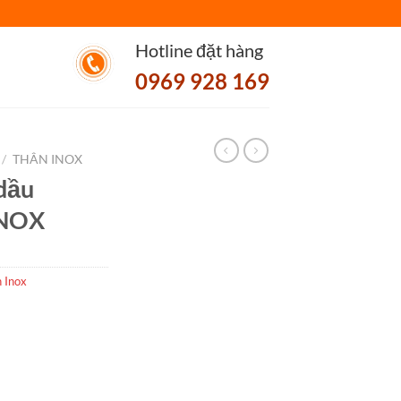
Hotline đặt hàng
0969 928 169
/
THÂN INOX
dầu
INOX
 Inox