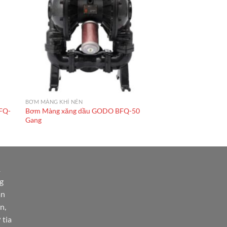
BƠM MÀNG KHÍ NÉN
FQ-
Bơm Màng xăng dầu GODO BFQ-50
Gang
1
g
àn
n,
 tia