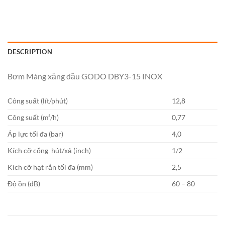
DESCRIPTION
Bơm Màng xăng dầu GODO DBY3-15 INOX
Công suất (lít/phút)
12,8
Công suất (m³/h)
0,77
Áp lực tối đa (bar)
4,0
Kích cỡ cổng hút/xả (inch)
1/2
Kích cỡ hạt rắn tối đa (mm)
2,5
Độ ồn (dB)
60 – 80