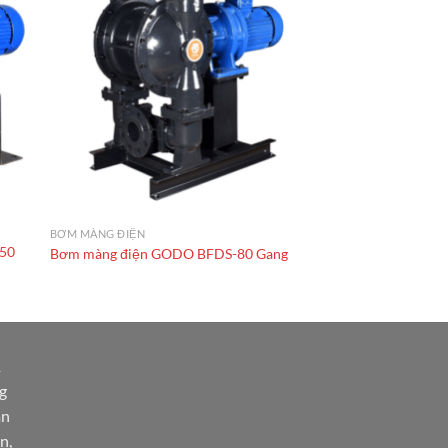
BƠM MÀNG ĐIỆN
50
Bơm màng điện GODO BFDS-80 Gang
1
g
àn
n,