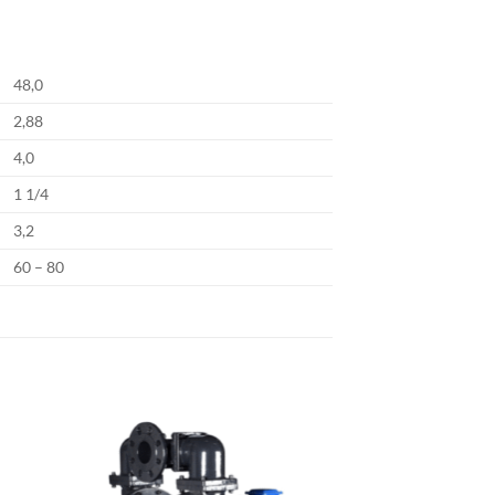
48,0
2,88
4,0
1 1/4
3,2
60 – 80