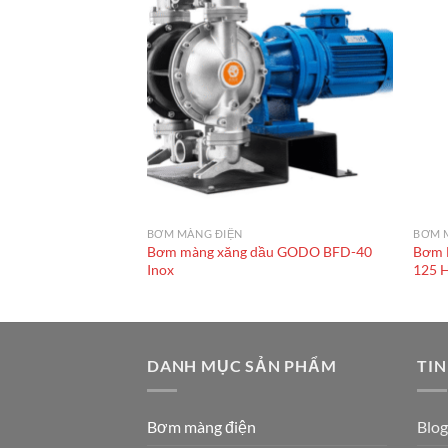
BƠM MÀNG ĐIỆN
BƠM 
ầu GODO DBY3S-25
Bơm màng xăng dầu GODO BFD-40
Bơm 
Inox
125 
DANH MỤC SẢN PHẨM
TIN
Bơm màng điện
Blog