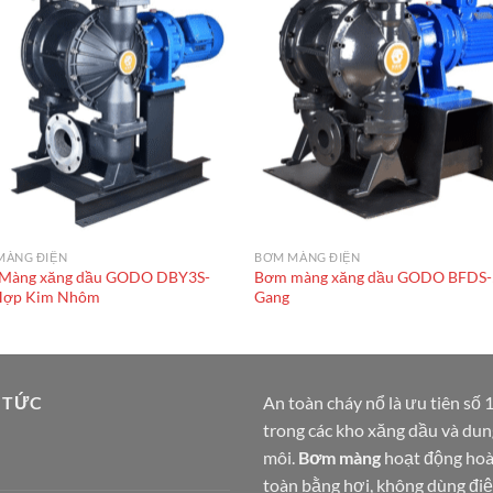
MÀNG ĐIỆN
BƠM MÀNG ĐIỆN
Màng xăng dầu GODO DBY3S-
Bơm màng xăng dầu GODO BFDS-
Hợp Kim Nhôm
Gang
 TỨC
An toàn cháy nổ là ưu tiên số 
trong các kho xăng dầu và dun
môi.
Bơm màng
hoạt động ho
toàn bằng hơi, không dùng điệ