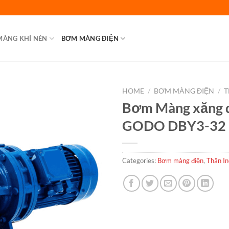
MÀNG KHÍ NÉN
BƠM MÀNG ĐIỆN
HOME
/
BƠM MÀNG ĐIỆN
/
T
Bơm Màng xăng 
GODO DBY3-32
Categories:
Bơm màng điện
,
Thân I