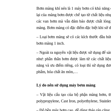
Bơm màng khí nén
là 1 máy bơm có khả năng c
lại của màng bơm được chế tạo từ chất liệu nhự
các van bơm mà vẫn đảm bảo được chất lỏng mộ
màng. Bơm màng có đặc điểm đặc biệt khi sử dụ
– Loại bơm màng sẽ có các kích thước đầu hú
bơm màng 1 inch.
– Ngoài ra nguyên vật liệu được sử dụng để s
như: phần thân bơm được làm từ các chất liệ
năng và ưu điểm riêng, có loại thì sử dụng đư
phẩm, hóa chất ăn mòn,…
Lý do nên sử dụng máy bơm màng
– Vật liệu cấu tạo của bộ phận màng bơm, thâ
polypropylene, Cast Iron, polyethylene, Stainl
– Độ bền máy bơm cao, dễ dàng tháo ráp cũng