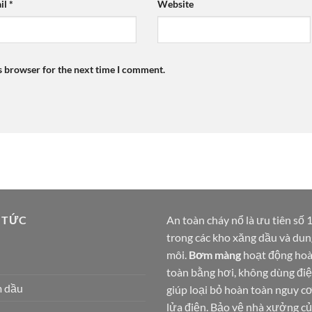
il
*
Website
s browser for the next time I comment.
 TỨC
An toàn cháy nổ là ưu tiên số 
trong các kho xăng dầu và dun
môi.
Bơm màng
hoạt động ho
toàn bằng hơi, không dùng điệ
 dầu
giúp loại bỏ hoàn toàn nguy cơ
lửa điện. Bảo vệ nhà xưởng c