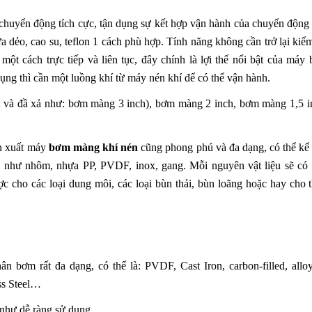
huyển động tích cực, tận dụng sự kết hợp vận hành của chuyển động
a dẻo, cao su, teflon 1 cách phù hợp. Tính năng không cần trở lại kiểm
t cách trực tiếp và liên tục, đây chính là lợi thế nổi bật của máy
ng thì cần một luồng khí từ máy nén khí để có thể vận hành.
t và đầ xả như: bơm màng 3 inch), bơm màng 2 inch, bơm màng 1,5 i
ản xuất máy
bơm màng khí nén
cũng phong phú và đa dạng, có thể kể
u như nhôm, nhựa PP, PVDF, inox, gang. Mỗi nguyên vật liệu sẽ có 
ợc cho các loại dung môi, các loại bùn thải, bùn loãng hoặc hay cho 
n bơm rất đa dạng, có thể là: PVDF, Cast Iron, carbon-filled, allo
ess Steel…
 như dễ ràng sử dụng