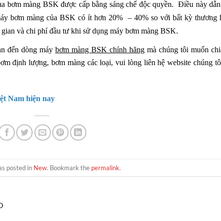
của bơm màng BSK được cấp bằng sáng chế độc quyền. Điều này dẫn 
g máy bơm màng của BSK có ít hơn 20% – 40% so với bất kỳ thương 
hời gian và chi phí đầu tư khi sử dụng máy bơm màng BSK.
quan đến dòng máy
bơm màng BSK chính hãng
mà chúng tôi muốn chi
 định lượng, bơm màng các loại, vui lòng liên hệ website chúng tô
iệt Nam hiện nay
as posted in
New
. Bookmark the
permalink
.
O