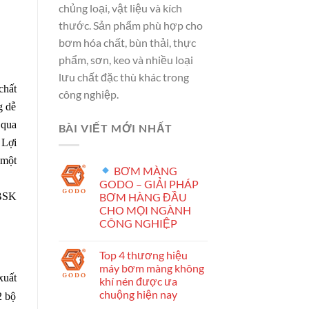
chủng loại, vật liệu và kích
thước. Sản phẩm phù hợp cho
bơm hóa chất, bùn thải, thực
phẩm, sơn, keo và nhiều loại
lưu chất đặc thù khác trong
chất
công nghiệp.
g dễ
 qua
BÀI VIẾT MỚI NHẤT
 Lợi
 một
BƠM MÀNG
GODO – GIẢI PHÁP
BƠM HÀNG ĐẦU
 BSK
CHO MỌI NGÀNH
CÔNG NGHIỆP
Top 4 thương hiệu
máy bơm màng không
xuất
khí nén được ưa
chuộng hiện nay
2 bộ