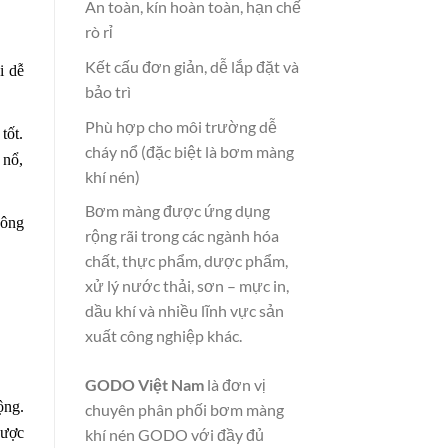
An toàn, kín hoàn toàn, hạn chế
rò rỉ
Kết cấu đơn giản, dễ lắp đặt và
i dễ
bảo trì
Phù hợp cho môi trường dễ
tốt.
cháy nổ (đặc biệt là bơm màng
 nổ,
khí nén)
Bơm màng được ứng dụng
hông
rộng rãi trong các ngành hóa
chất, thực phẩm, dược phẩm,
xử lý nước thải, sơn – mực in,
dầu khí và nhiều lĩnh vực sản
xuất công nghiệp khác.
GODO Việt Nam
là đơn vị
ộng.
chuyên phân phối bơm màng
được
khí nén GODO với đầy đủ