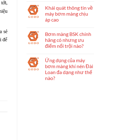
tới,
Khái quát thông tin về
hiệu
máy bơm màng chịu
áp cao
a sẻ
Bơm màng BSK chính
hãng có nhưng ưu
i để
điểm nổi trội nào?
Ứng dụng của máy
bơm màng khí nén Đài
Loan đa dạng như thế
nào?