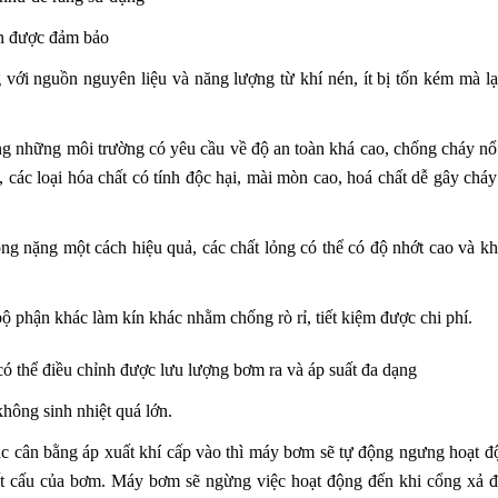
n được đảm bảo
g với nguồn nguyên liệu và năng lượng từ khí nén, ít bị tốn kém mà lạ
ng những môi trường có yêu cầu về độ an toàn khá cao, chống cháy nổ 
 các loại hóa chất có tính độc hại, mài mòn cao, hoá chất dễ gây cháy
ng nặng một cách hiệu quả, các chất lỏng có thể có độ nhớt cao và k
 phận khác làm kín khác nhằm chống rò rỉ, tiết kiệm được chi phí.
ó thể điều chỉnh được lưu lượng bơm ra và áp suất đa dạng
ông sinh nhiệt quá lớn.
c cân bằng áp xuất khí cấp vào thì máy bơm sẽ tự động ngưng hoạt đ
t cấu của bơm. Máy bơm sẽ ngừng việc hoạt động đến khi cổng xả 