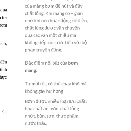
của màng bơm để hút và đẩy
 qua
chất lỏng. Khi màng co – giãn
 tra
nhờ khí nén hoặc động cơ điện,
 bơm
chất lỏng được vận chuyển
qua các van một chiều mà
không tiếp xúc trực tiếp với bộ
nch,
phận truyền động.
 đến
Đặc điểm nổi bật của
bơm
tính
màng
:
thực
Tự mồi tốt, có thể chạy khô mà
không gây hư hỏng
Bơm được nhiều loại lưu chất:
hóa chất ăn mòn, chất lỏng
y C,
nhớt, bùn, sơn, thực phẩm,
nước thải…