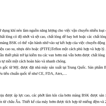
 dụng khí nén làm nguồn năng lượng cho việc vận chuyển nhiều loại 
chất lỏng có độ nhớt và sệt cao, chất lỏng dễ bay hơi hoặc các chất lỏn
 màng BSK có thể vận hành nhờ vào sự kết hợp của việc chuyển động
liệu cao su, nhựa dẻo hoặc (PTFE)Teflon một cách phù hợp và hợp lý.
 thiết phải trở lại kiểm tra các van bơm mà vẫn bơm được chất lỏng
 và tự mồi một cách hoàn hảo và nhanh chóng.
 gốc từ Mỹ, được đặt nhà máy sản xuất tại Trung Quốc. Sản phẩm
hiều tiêu chuẩn quốc tế như CE, FDA, Atex,…
u được áp lực cao, các phớt làm kín của bơm màng BSK được sản 
ến từ châu Âu. Thiết kế của máy bơm được tích hợp từ miếng đệm và 