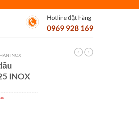
Hotline đặt hàng
0969 928 169
HÂN INOX
dầu
25 INOX
nox