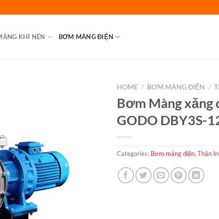
MÀNG KHÍ NÉN
BƠM MÀNG ĐIỆN
HOME
/
BƠM MÀNG ĐIỆN
/
T
Bơm Màng xăng 
GODO DBY3S-1
Categories:
Bơm màng điện
,
Thân I