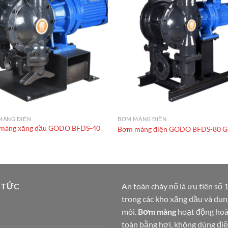
MÀNG ĐIỆN
BƠM MÀNG ĐIỆN
màng xăng dầu GODO BFDS-40
Bơm màng điện GODO BFDS-80 G
 TỨC
An toàn cháy nổ là ưu tiên số 
trong các kho xăng dầu và dun
môi.
Bơm màng
hoạt động ho
toàn bằng hơi, không dùng điệ