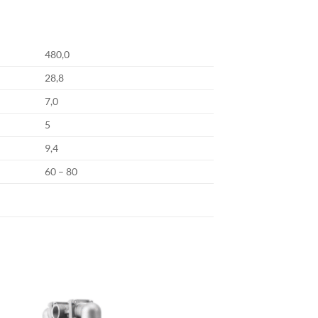
480,0
28,8
7,0
5
9,4
60 – 80