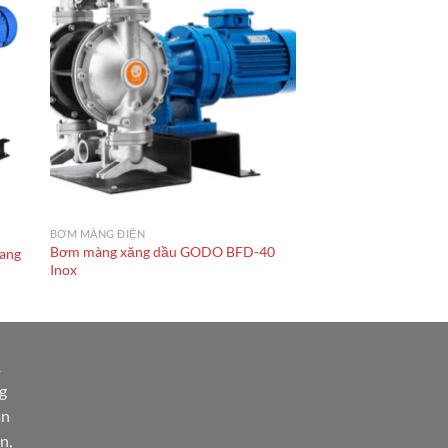
BƠM MÀNG ĐIỆN
Bơm màng xăng dầu GODO BFD-40
ang
Inox
1
g
àn
n,