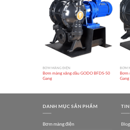
BƠM MÀNG ĐIỆN
BƠM 
ầu GODO DBY3S-25
Bơm màng xăng dầu GODO BFDS-50
Bơm 
Gang
Gang
DANH MỤC SẢN PHẨM
TIN
Bơm màng điện
Blog