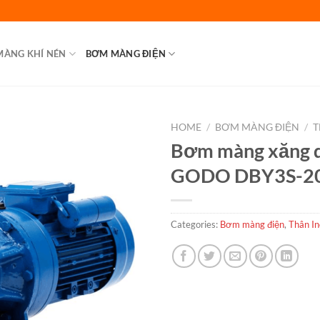
MÀNG KHÍ NÉN
BƠM MÀNG ĐIỆN
HOME
/
BƠM MÀNG ĐIỆN
/
T
Bơm màng xăng 
GODO DBY3S-20
Categories:
Bơm màng điện
,
Thân I