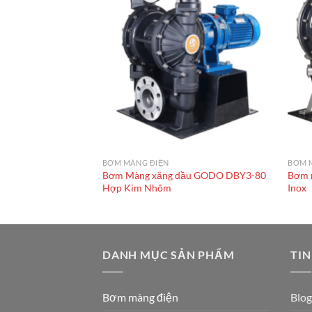
BƠM MÀNG ĐIỆN
BƠM 
ầu GODO BFD-40
Bơm Màng xăng dầu GODO DBY3-80
Bơm 
Hợp Kim Nhôm
Inox
DANH MỤC SẢN PHẨM
TIN
Bơm màng điện
Blog