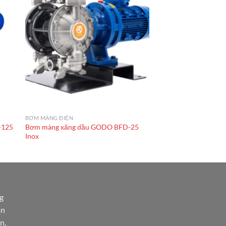
BƠM MÀNG ĐIỆN
-125
Bơm màng xăng dầu GODO BFD-25
Inox
1
g
àn
n,