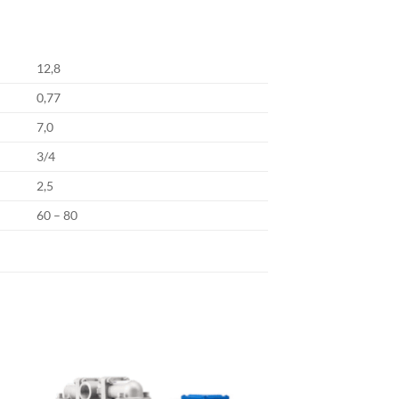
12,8
0,77
7,0
3/4
2,5
60 – 80