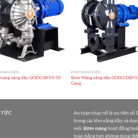
MÀNG ĐIỆN
BƠM MÀNG ĐIỆN
màng xăng dầu GODO BFDS-50
Bơm Màng xăng dầu GODO DBY3
Gang
 TỨC
An toàn cháy nổ là ưu tiên số 
trong các kho xăng dầu và dun
môi.
Bơm màng
hoạt động ho
toàn bằng hơi, không dùng điệ